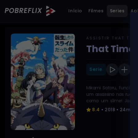
POBREFLIX
Início
Filmes
Series
Ap
ASSISTIR THAT TIME
That Time 
Serie
Mikami Satoru, funcion
um assassino nas ruas e
como um slime! Jogad
assume a missão de cri
8.4
• 2018 • 24min
raças.