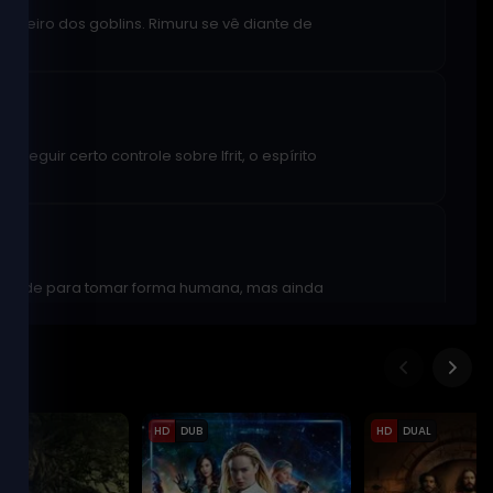
o inteiro dos goblins. Rimuru se vê diante de
eguir certo controle sobre Ifrit, o espírito
bilidade para tomar forma humana, mas ainda
a coloca um ponto final nos tempos de paz
HD
DUB
HD
DUAL
a que se espalha na Grande Floresta de
que se anuncia.