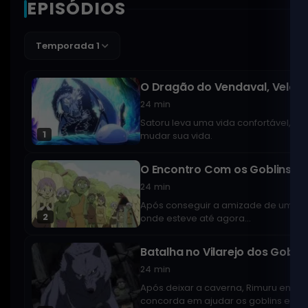
EPISÓDIOS
Temporada 1
O Dragão do Vendaval, Veldo
24 min
Satoru leva uma vida confortável, tr
1
mudar sua vida.
O Encontro Com os Goblins
24 min
Após conseguir a amizade de um dra
2
onde esteve até agora...
Batalha no Vilarejo dos Goblin
24 min
Após deixar a caverna, Rimuru enco
concorda em ajudar os goblins em su