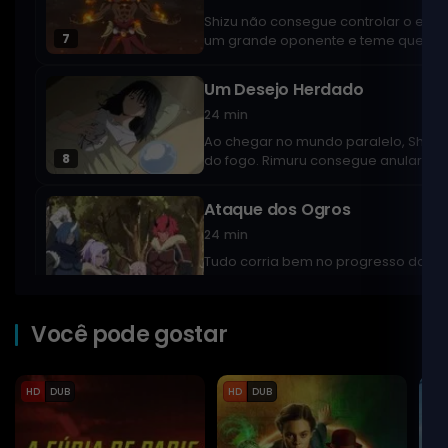
Shizu não consegue controlar o espírit
7
um grande oponente e teme que não 
Um Desejo Herdado
24 min
Ao chegar no mundo paralelo, Shizu h
8
do fogo. Rimuru consegue anular a ma
Ataque dos Ogros
24 min
Tudo corria bem no progresso da con
há muito a ser descoberto com as no
9
para Rimuru.
Você pode gostar
O Lorde Orc
24 min
HD
DUB
HD
DUB
HD
Após desfazer os mal-entendidos co
10
Jura. Enquanto isso, outras raças d