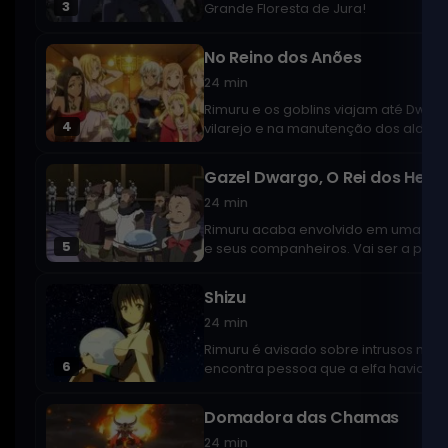
3
Grande Floresta de Jura!
No Reino dos Anões
24 min
Rimuru e os goblins viajam até Dwar
4
vilarejo e na manutenção dos aldeõe
Gazel Dwargo, O Rei dos Herói
24 min
Rimuru acaba envolvido em uma confu
5
e seus companheiros. Vai ser a prime
Shizu
24 min
Rimuru é avisado sobre intrusos na f
6
encontra pessoa que a elfa havia dit
Domadora das Chamas
24 min