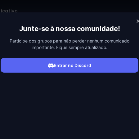
licativo
Junte-se à nossa comunidade!
 I GOT REINCARNATED AS A SLIME ONLINE
Participe dos grupos para não perder nenhum comunicado
I Got Reincarnated as a Slime
importante. Fique sempre atualizado.
Entrar no Discord
ário de uma megacorporação, é apunhalado por
Elenco •
Miho O
明日菜
 renasce num mundo paralelo... Mas ele renasce
o neste novo mundo com o nome Rimuru, ele
Produtoras •
8
ar um mundo que seja acolhedor para todas as
Ação • Aventura • Animação