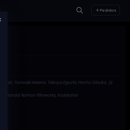
Pedidos
kasaki, Tomoaki Maeno, Takuya Eguchi, Hochu Otsuka, 泊
bit, Bandai Namco Filmworks, Kodansha