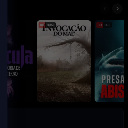
HD
DUAL
HD
DUB
Invocação do Mal
Presas do Abi
2013
2025