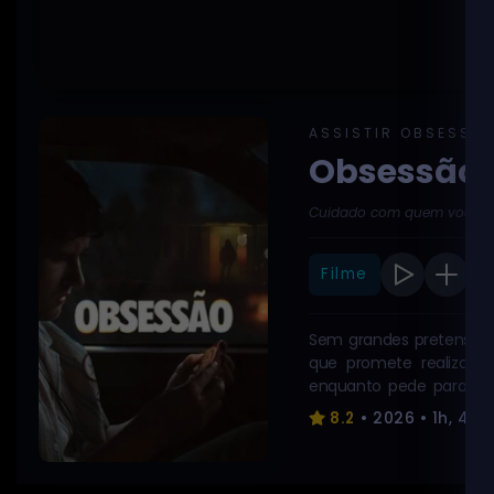
ASSISTIR OBSESSÃO
Obsessão
Cuidado com quem você des
Filme
Sem grandes pretensões
que promete realizar de
enquanto pede para co
desejava, mas descobre q
8.2
• 2026 • 1h, 40