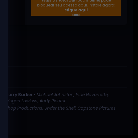
PARE DE VACILAR!
Sua internet pode
empresas
bloquear seu acesso aqui. Instale agora:
externas
clique aqui
site oficial
o •
Curry Barker •
Michael Johnston, Inde Navarrette,
n, Megan Lawless, Andy Richter
a Shop Productions, Under the Shell, Capstone Pictures